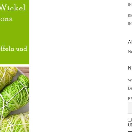
I
R
IN
A
No
N
Wi
Be
E
U