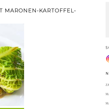
T MARONEN-KARTOFFEL-
S
N
Z
M
M