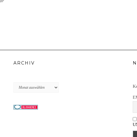
ar
ARCHIV
N
Archiv
Ke
E
U