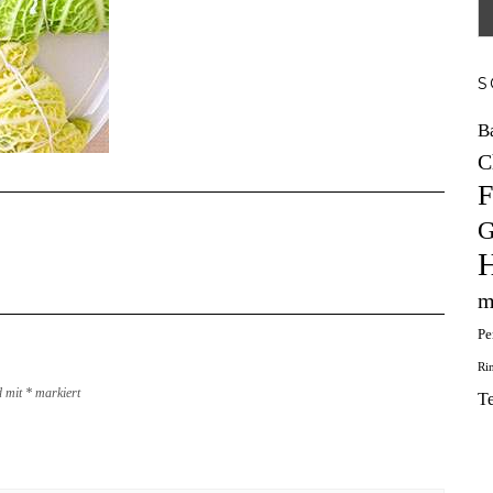
S
B
C
F
G
H
m
Pe
Ri
d mit
*
markiert
T