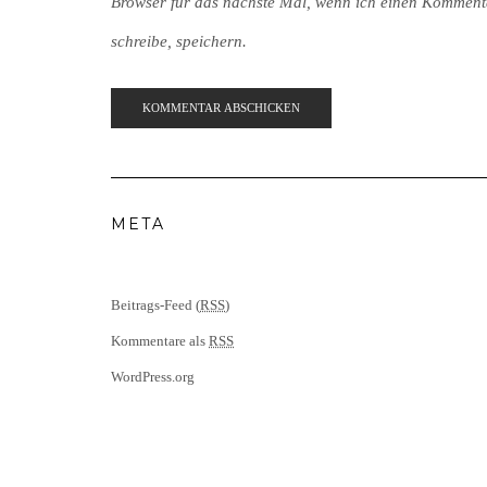
Browser für das nächste Mal, wenn ich einen Komment
schreibe, speichern.
META
Beitrags-Feed (
RSS
)
Kommentare als
RSS
WordPress.org