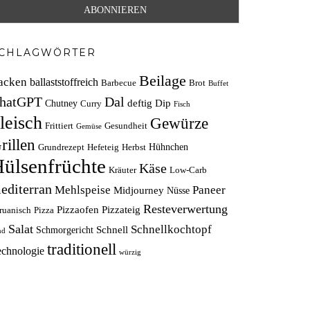
CHLAGWÖRTER
Beilage
acken
ballaststoffreich
Barbecue
Brot
Buffet
hatGPT
Dal
deftig
Dip
Chutney
Curry
Fisch
leisch
Gewürze
Frittiert
Gesundheit
Gemüse
rillen
Hühnchen
Grundrezept
Hefeteig
Herbst
ülsenfrüchte
Käse
Kräuter
Low-Carb
editerran
Mehlspeise
Paneer
Midjourney
Nüsse
Resteverwertung
Pizzaofen
Pizzateig
ruanisch
Pizza
Salat
Schnellkochtopf
Schnell
Schmorgericht
nd
traditionell
echnologie
würzig