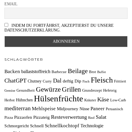
EMAIL
INDEM DU FORTFÄHRST, AKZEPTIERST DU UNSERE
DATENSCHUTZERKLÄRUNG.
SCHLAGWÖRTER
Beilage
Backen
ballaststoffreich
Barbecue
Brot
Buffet
Fleisch
ChatGPT
Dal
deftig
Dip
Chutney
Curry
Frittiert
Fisch
Grillen
Gewürze
Gesundheit
Grundrezept
Hefeteig
Gemüse
Hülsenfrüchte
Käse
Hühnchen
Herbst
Kräuter
Low-Carb
mediterran
Mehlspeise
Paneer
Midjourney
Nüsse
Peruanisch
Resteverwertung
Salat
Pizzaofen
Pizzateig
Pizza
Rind
Schnellkochtopf
Technologie
Schnell
Schmorgericht