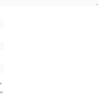
em
ar