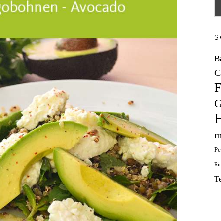
S
B
C
F
G
H
m
Pe
Ri
T