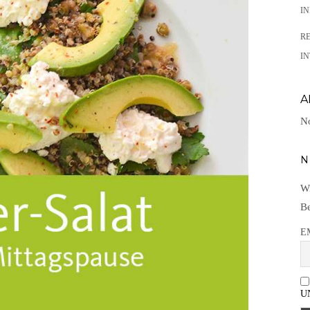
I
R
IN
A
No
N
Wi
Be
E
U