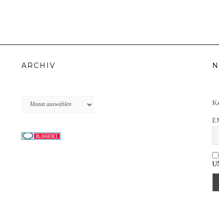
ARCHIV
N
Archiv
Ke
E
U