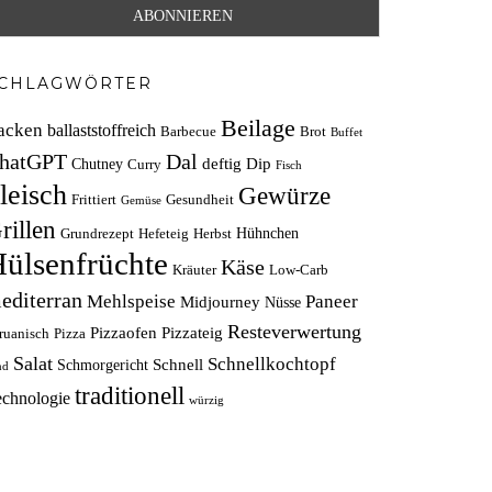
CHLAGWÖRTER
Beilage
acken
ballaststoffreich
Barbecue
Brot
Buffet
hatGPT
Dal
deftig
Dip
Chutney
Curry
Fisch
leisch
Gewürze
Frittiert
Gesundheit
Gemüse
rillen
Hühnchen
Grundrezept
Hefeteig
Herbst
ülsenfrüchte
Käse
Kräuter
Low-Carb
editerran
Mehlspeise
Paneer
Midjourney
Nüsse
Resteverwertung
Pizzaofen
Pizzateig
ruanisch
Pizza
Salat
Schnellkochtopf
Schnell
Schmorgericht
nd
traditionell
echnologie
würzig