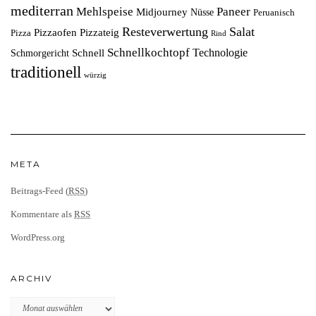
mediterran
Mehlspeise
Paneer
Midjourney
Nüsse
Peruanisch
Resteverwertung
Salat
Pizzaofen
Pizzateig
Pizza
Rind
Schnellkochtopf
Technologie
Schnell
Schmorgericht
traditionell
würzig
META
Beitrags-Feed (
RSS
)
Kommentare als
RSS
WordPress.org
ARCHIV
Archiv