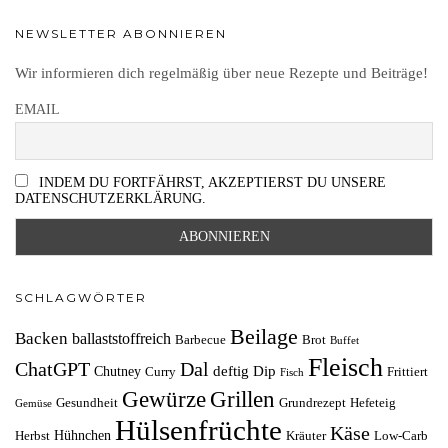
NEWSLETTER ABONNIEREN
Wir informieren dich regelmäßig über neue Rezepte und Beiträge!
EMAIL
INDEM DU FORTFÄHRST, AKZEPTIERST DU UNSERE
DATENSCHUTZERKLÄRUNG.
SCHLAGWÖRTER
Beilage
Backen
ballaststoffreich
Barbecue
Brot
Buffet
Fleisch
ChatGPT
Dal
deftig
Dip
Chutney
Curry
Frittiert
Fisch
Grillen
Gewürze
Gesundheit
Grundrezept
Hefeteig
Gemüse
Hülsenfrüchte
Käse
Hühnchen
Herbst
Kräuter
Low-Carb