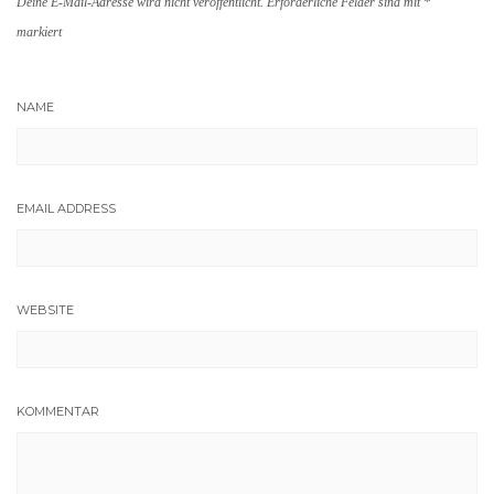
Deine E-Mail-Adresse wird nicht veröffentlicht.
Erforderliche Felder sind mit
*
markiert
NAME
EMAIL ADDRESS
WEBSITE
KOMMENTAR