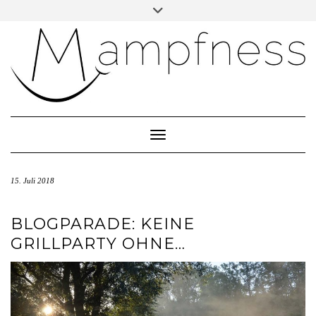
Skip
Toggle
header
to
ÜBER MAMPFNESS
content
IMPRESSUM
DATENSCHUTZ
NEWSLETTER ABONNIEREN
Toggle Navigation
15. Juli 2018
BLOGPARADE: KEINE
GRILLPARTY OHNE…