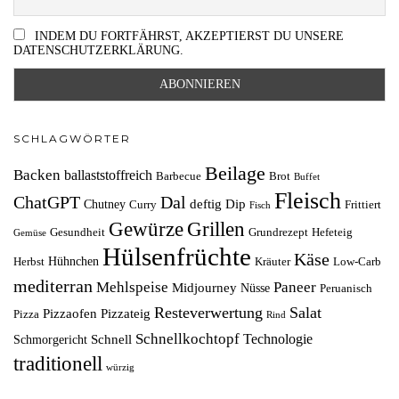
INDEM DU FORTFÄHRST, AKZEPTIERST DU UNSERE
DATENSCHUTZERKLÄRUNG.
SCHLAGWÖRTER
Beilage
Backen
ballaststoffreich
Barbecue
Brot
Buffet
Fleisch
ChatGPT
Dal
deftig
Dip
Chutney
Curry
Frittiert
Fisch
Grillen
Gewürze
Gesundheit
Grundrezept
Hefeteig
Gemüse
Hülsenfrüchte
Käse
Hühnchen
Herbst
Kräuter
Low-Carb
mediterran
Mehlspeise
Paneer
Midjourney
Nüsse
Peruanisch
Resteverwertung
Salat
Pizzaofen
Pizzateig
Pizza
Rind
Schnellkochtopf
Technologie
Schnell
Schmorgericht
traditionell
würzig