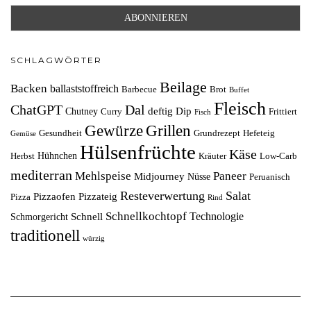
SCHLAGWÖRTER
Beilage
Backen
ballaststoffreich
Barbecue
Brot
Buffet
Fleisch
ChatGPT
Dal
deftig
Dip
Chutney
Curry
Frittiert
Fisch
Grillen
Gewürze
Gesundheit
Grundrezept
Hefeteig
Gemüse
Hülsenfrüchte
Käse
Hühnchen
Herbst
Kräuter
Low-Carb
mediterran
Mehlspeise
Paneer
Midjourney
Nüsse
Peruanisch
Resteverwertung
Salat
Pizzaofen
Pizzateig
Pizza
Rind
Schnellkochtopf
Technologie
Schnell
Schmorgericht
traditionell
würzig