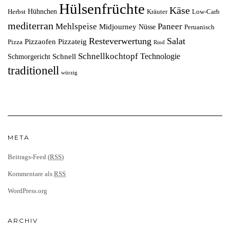
Hülsenfrüchte
Käse
Hühnchen
Herbst
Kräuter
Low-Carb
mediterran
Mehlspeise
Paneer
Midjourney
Nüsse
Peruanisch
Resteverwertung
Salat
Pizzaofen
Pizzateig
Pizza
Rind
Schnellkochtopf
Technologie
Schnell
Schmorgericht
traditionell
würzig
META
Beitrags-Feed (
RSS
)
Kommentare als
RSS
WordPress.org
ARCHIV