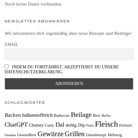
Noch keine Daten vorhanden.
NEWSLETTER ABONNIEREN
Wir informieren dich regelmäßig über neue Rezepte und Beiträge!
EMAIL
INDEM DU FORTFÄHRST, AKZEPTIERST DU UNSERE
DATENSCHUTZERKLÄRUNG.
SCHLAGWÖRTER
Beilage
Backen
ballaststoffreich
Barbecue
Brot
Buffet
Fleisch
ChatGPT
Dal
deftig
Dip
Chutney
Curry
Frittiert
Fisch
Grillen
Gewürze
Gesundheit
Grundrezept
Hefeteig
Gemüse