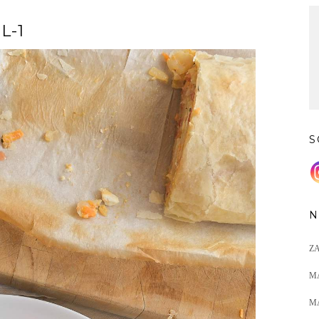
L-1
S
N
Z
M
M