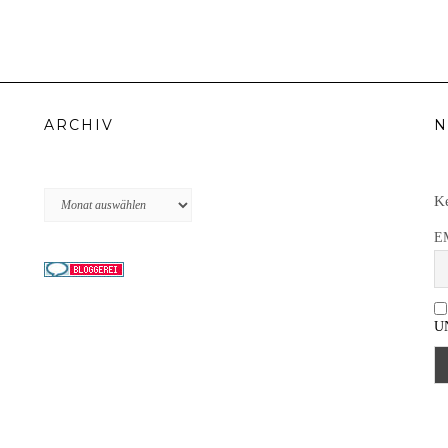
ARCHIV
N
Archiv
Ke
E
U