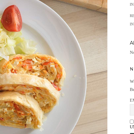
I
R
IN
A
No
N
Wi
Be
E
U