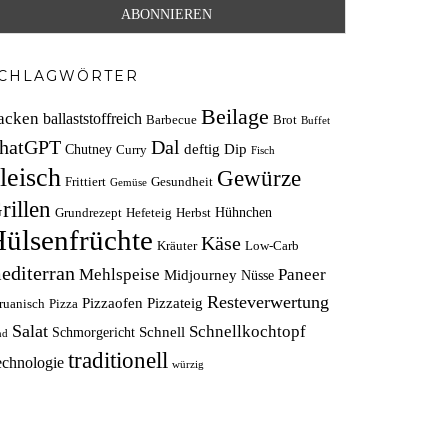
CHLAGWÖRTER
Beilage
acken
ballaststoffreich
Barbecue
Brot
Buffet
hatGPT
Dal
deftig
Dip
Chutney
Curry
Fisch
leisch
Gewürze
Frittiert
Gesundheit
Gemüse
rillen
Hühnchen
Grundrezept
Hefeteig
Herbst
ülsenfrüchte
Käse
Kräuter
Low-Carb
editerran
Mehlspeise
Paneer
Midjourney
Nüsse
Resteverwertung
Pizzaofen
Pizzateig
ruanisch
Pizza
Salat
Schnellkochtopf
Schnell
Schmorgericht
nd
traditionell
echnologie
würzig