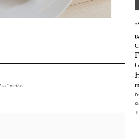
S
B
C
F
G
H
m
d mit
*
markiert
Pe
Ri
T