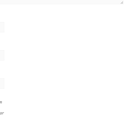
em
ar