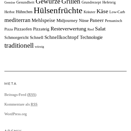
Grillen
Gewürze
Gesundheit
Grundrezept
Hefeteig
Gemüse
Hülsenfrüchte
Käse
Hühnchen
Herbst
Kräuter
Low-Carb
mediterran
Mehlspeise
Paneer
Midjourney
Nüsse
Peruanisch
Resteverwertung
Salat
Pizzaofen
Pizzateig
Pizza
Rind
Schnellkochtopf
Technologie
Schnell
Schmorgericht
traditionell
würzig
META
Beitrags-Feed (
RSS
)
Kommentare als
RSS
WordPress.org
ARCHIV