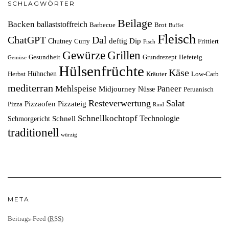
SCHLAGWÖRTER
Beilage
Backen
ballaststoffreich
Barbecue
Brot
Buffet
Fleisch
ChatGPT
Dal
deftig
Dip
Chutney
Curry
Frittiert
Fisch
Grillen
Gewürze
Gesundheit
Grundrezept
Hefeteig
Gemüse
Hülsenfrüchte
Käse
Hühnchen
Herbst
Kräuter
Low-Carb
mediterran
Mehlspeise
Paneer
Midjourney
Nüsse
Peruanisch
Resteverwertung
Salat
Pizzaofen
Pizzateig
Pizza
Rind
Schnellkochtopf
Technologie
Schnell
Schmorgericht
traditionell
würzig
META
Beitrags-Feed (
RSS
)