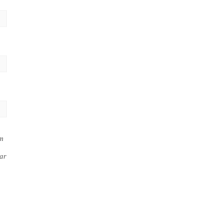
em
ar