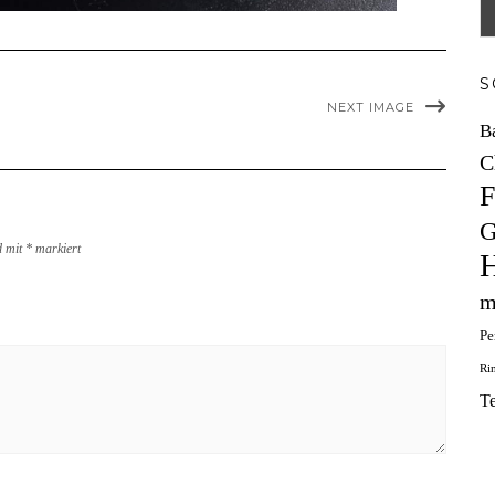
S
NEXT IMAGE
B
C
F
G
d mit
*
markiert
H
m
Pe
Ri
T