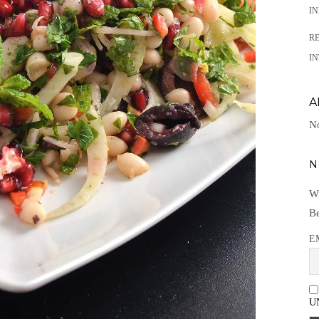
I
R
IN
A
No
N
Wi
Be
E
U