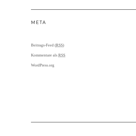
META
Beitrags-Feed (
RSS
)
Kommentare als
RSS
WordPress.org