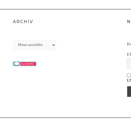
ARCHIV
N
Archiv
Ke
E
U