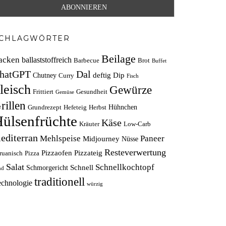
CHLAGWÖRTER
Beilage
acken
ballaststoffreich
Barbecue
Brot
Buffet
hatGPT
Dal
deftig
Dip
Chutney
Curry
Fisch
leisch
Gewürze
Frittiert
Gesundheit
Gemüse
rillen
Hühnchen
Grundrezept
Hefeteig
Herbst
ülsenfrüchte
Käse
Kräuter
Low-Carb
editerran
Mehlspeise
Paneer
Midjourney
Nüsse
Resteverwertung
Pizzaofen
Pizzateig
ruanisch
Pizza
Salat
Schnellkochtopf
Schnell
Schmorgericht
nd
traditionell
echnologie
würzig