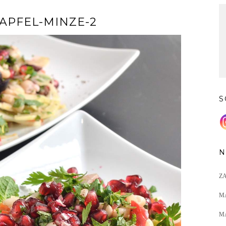
APFEL-MINZE-2
S
N
Z
M
M