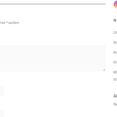
N
d mit
*
markiert
Z
M
M
I
R
IN
A
No