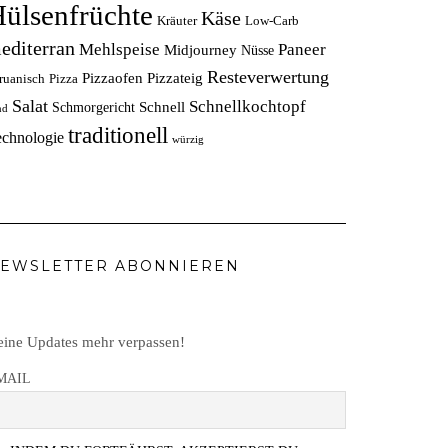
ülsenfrüchte
Käse
Kräuter
Low-Carb
editerran
Mehlspeise
Paneer
Midjourney
Nüsse
Resteverwertung
Pizzaofen
Pizzateig
ruanisch
Pizza
Salat
Schnellkochtopf
Schnell
Schmorgericht
nd
traditionell
echnologie
würzig
EWSLETTER ABONNIEREN
ine Updates mehr verpassen!
MAIL