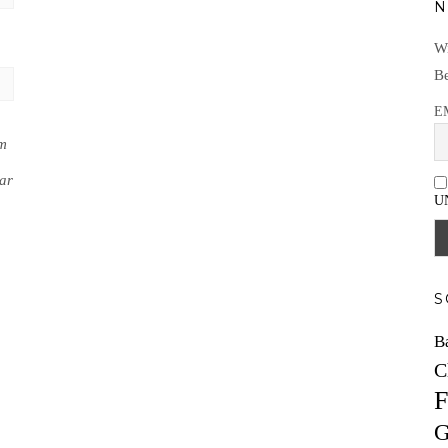
N
Wi
Be
E
em
ar
U
S
B
C
F
G