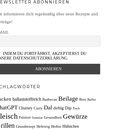
EWSLETTER ABONNIEREN
r informieren dich regelmäßig über neue Rezepte und
iträge!
MAIL
INDEM DU FORTFÄHRST, AKZEPTIERST DU
NSERE DATENSCHUTZERKLÄRUNG.
CHLAGWÖRTER
Beilage
acken
ballaststoffreich
Barbecue
Brot
Buffet
hatGPT
Dal
deftig
Dip
Chutney
Curry
Fisch
leisch
Gewürze
Frittiert
Gesundheit
Gemüse
rillen
Hühnchen
Grundrezept
Hefeteig
Herbst