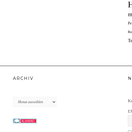
H
m
Pe
Ri
T
ARCHIV
N
Archiv
Ke
E