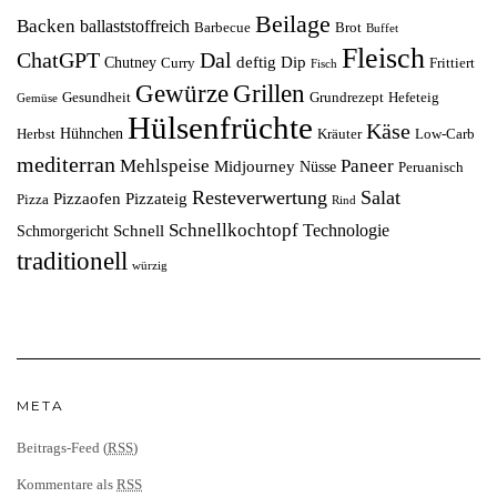
Beilage
Backen
ballaststoffreich
Barbecue
Brot
Buffet
Fleisch
ChatGPT
Dal
deftig
Dip
Chutney
Curry
Frittiert
Fisch
Grillen
Gewürze
Gesundheit
Grundrezept
Hefeteig
Gemüse
Hülsenfrüchte
Käse
Hühnchen
Herbst
Kräuter
Low-Carb
mediterran
Mehlspeise
Paneer
Midjourney
Nüsse
Peruanisch
Resteverwertung
Salat
Pizzaofen
Pizzateig
Pizza
Rind
Schnellkochtopf
Technologie
Schnell
Schmorgericht
traditionell
würzig
META
Beitrags-Feed (
RSS
)
Kommentare als
RSS