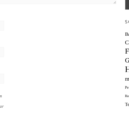
S
B
C
F
G
H
m
Pe
em
Ri
T
ar