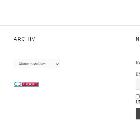
ARCHIV
N
Archiv
Ke
E
U