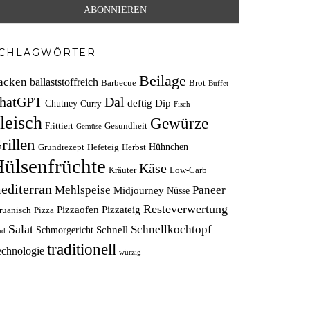
CHLAGWÖRTER
Beilage
acken
ballaststoffreich
Barbecue
Brot
Buffet
hatGPT
Dal
deftig
Dip
Chutney
Curry
Fisch
leisch
Gewürze
Frittiert
Gesundheit
Gemüse
rillen
Hühnchen
Grundrezept
Hefeteig
Herbst
ülsenfrüchte
Käse
Kräuter
Low-Carb
editerran
Mehlspeise
Paneer
Midjourney
Nüsse
Resteverwertung
Pizzaofen
Pizzateig
ruanisch
Pizza
Salat
Schnellkochtopf
Schnell
Schmorgericht
nd
traditionell
echnologie
würzig