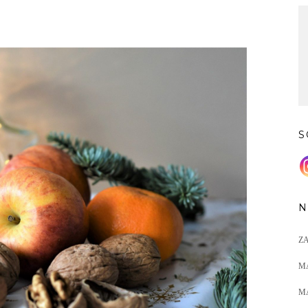
S
N
Z
M
M