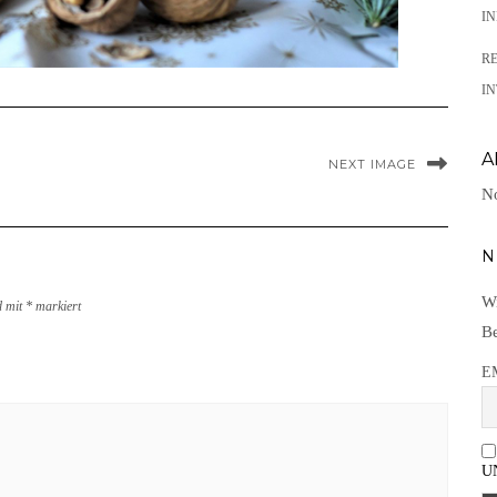
I
R
IN
A
NEXT IMAGE
No
N
Wi
d mit
*
markiert
Be
E
U