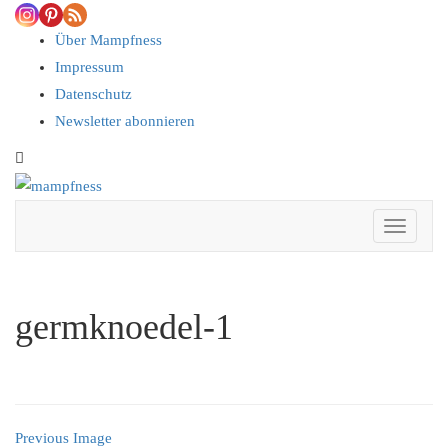
Skip
to
Über Mampfness
content
Impressum
Datenschutz
Newsletter abonnieren
Toggle
header
Toggle 
germknoedel-1
Previous Image