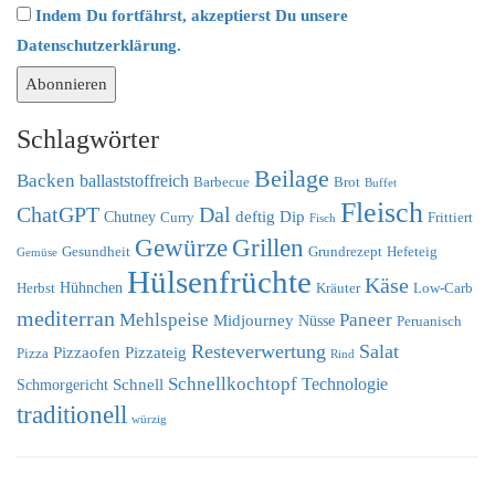
Indem Du fortfährst, akzeptierst Du unsere
Datenschutzerklärung.
Schlagwörter
Beilage
Backen
ballaststoffreich
Barbecue
Brot
Buffet
Fleisch
ChatGPT
Dal
deftig
Dip
Chutney
Curry
Frittiert
Fisch
Grillen
Gewürze
Gesundheit
Grundrezept
Hefeteig
Gemüse
Hülsenfrüchte
Käse
Hühnchen
Herbst
Kräuter
Low-Carb
mediterran
Mehlspeise
Paneer
Midjourney
Nüsse
Peruanisch
Resteverwertung
Salat
Pizzaofen
Pizzateig
Pizza
Rind
Schnellkochtopf
Technologie
Schnell
Schmorgericht
traditionell
würzig