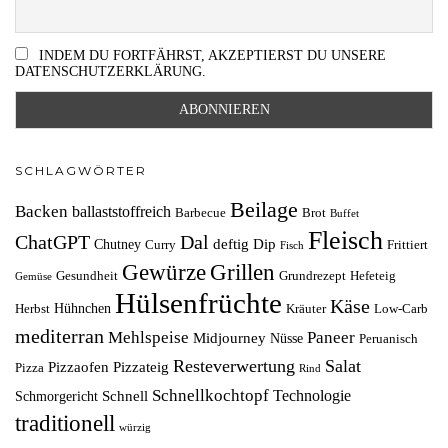
INDEM DU FORTFÄHRST, AKZEPTIERST DU UNSERE
DATENSCHUTZERKLÄRUNG.
SCHLAGWÖRTER
Beilage
Backen
ballaststoffreich
Barbecue
Brot
Buffet
Fleisch
ChatGPT
Dal
deftig
Dip
Chutney
Curry
Frittiert
Fisch
Grillen
Gewürze
Gesundheit
Grundrezept
Hefeteig
Gemüse
Hülsenfrüchte
Käse
Hühnchen
Herbst
Kräuter
Low-Carb
mediterran
Mehlspeise
Paneer
Midjourney
Nüsse
Peruanisch
Resteverwertung
Salat
Pizzaofen
Pizzateig
Pizza
Rind
Schnellkochtopf
Technologie
Schnell
Schmorgericht
traditionell
würzig