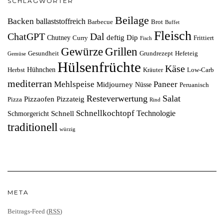
SCHLAGWÖRTER
Beilage
Backen
ballaststoffreich
Barbecue
Brot
Buffet
Fleisch
ChatGPT
Dal
deftig
Dip
Chutney
Curry
Frittiert
Fisch
Grillen
Gewürze
Gesundheit
Grundrezept
Hefeteig
Gemüse
Hülsenfrüchte
Käse
Hühnchen
Herbst
Kräuter
Low-Carb
mediterran
Mehlspeise
Paneer
Midjourney
Nüsse
Peruanisch
Resteverwertung
Salat
Pizzaofen
Pizzateig
Pizza
Rind
Schnellkochtopf
Technologie
Schnell
Schmorgericht
traditionell
würzig
META
Beitrags-Feed (
RSS
)