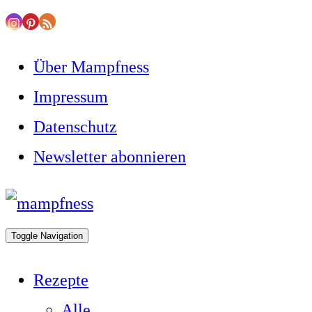
Skip
to
Über Mampfness
content
Impressum
Datenschutz
Newsletter abonnieren
Toggle
header
Toggle Navigation
Rezepte
Alle