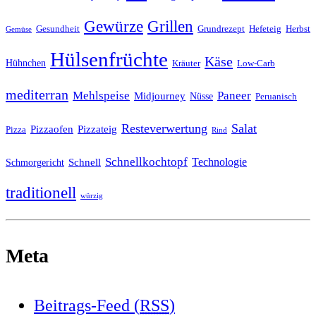
Grillen
Gewürze
Gesundheit
Grundrezept
Hefeteig
Herbst
Gemüse
Hülsenfrüchte
Käse
Hühnchen
Kräuter
Low-Carb
mediterran
Mehlspeise
Paneer
Midjourney
Nüsse
Peruanisch
Resteverwertung
Salat
Pizzaofen
Pizzateig
Pizza
Rind
Schnellkochtopf
Technologie
Schnell
Schmorgericht
traditionell
würzig
Meta
Beitrags-Feed (
RSS
)