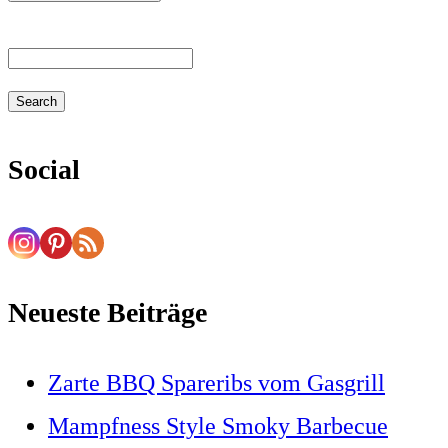
Search
Searching
Social
is
in
progress
Neueste Beiträge
Zarte BBQ Spareribs vom Gasgrill
Mampfness Style Smoky Barbecue