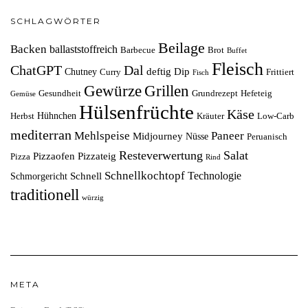
SCHLAGWÖRTER
Beilage
Backen
ballaststoffreich
Barbecue
Brot
Buffet
Fleisch
ChatGPT
Dal
deftig
Dip
Chutney
Curry
Frittiert
Fisch
Grillen
Gewürze
Gesundheit
Grundrezept
Hefeteig
Gemüse
Hülsenfrüchte
Käse
Hühnchen
Herbst
Kräuter
Low-Carb
mediterran
Mehlspeise
Paneer
Midjourney
Nüsse
Peruanisch
Resteverwertung
Salat
Pizzaofen
Pizzateig
Pizza
Rind
Schnellkochtopf
Technologie
Schnell
Schmorgericht
traditionell
würzig
META