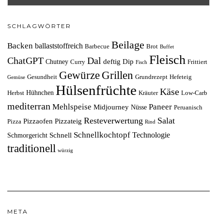
SCHLAGWÖRTER
Beilage
Backen
ballaststoffreich
Barbecue
Brot
Buffet
Fleisch
ChatGPT
Dal
deftig
Dip
Chutney
Curry
Frittiert
Fisch
Grillen
Gewürze
Gesundheit
Grundrezept
Hefeteig
Gemüse
Hülsenfrüchte
Käse
Hühnchen
Herbst
Kräuter
Low-Carb
mediterran
Mehlspeise
Paneer
Midjourney
Nüsse
Peruanisch
Resteverwertung
Salat
Pizzaofen
Pizzateig
Pizza
Rind
Schnellkochtopf
Technologie
Schnell
Schmorgericht
traditionell
würzig
META