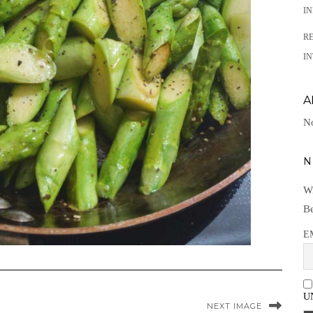
I
R
IN
A
No
N
Wi
Be
E
U
NEXT IMAGE