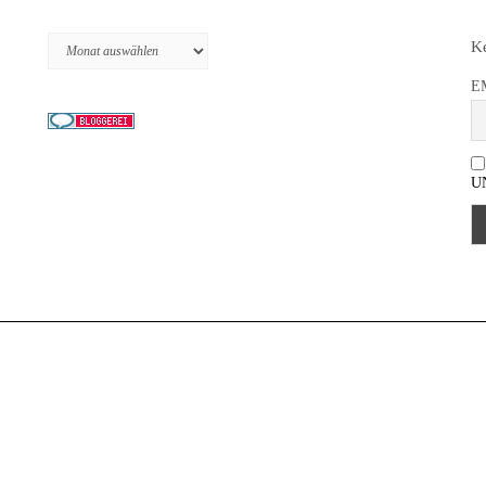
Archiv
Ke
E
U