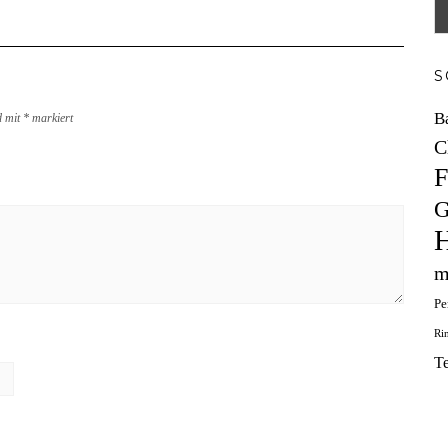
S
B
d mit
*
markiert
C
F
G
H
m
Pe
Ri
T