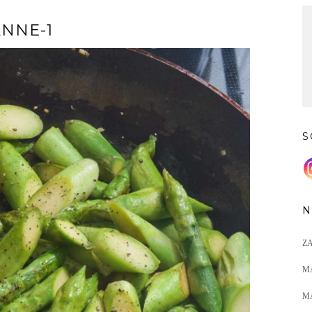
ANNE-1
S
N
Z
M
M