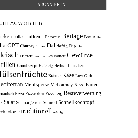
CHLAGWÖRTER
Beilage
acken
ballaststoffreich
Barbecue
Brot
Buffet
hatGPT
Dal
deftig
Dip
Chutney
Curry
Fisch
leisch
Gewürze
Frittiert
Gesundheit
Gemüse
rillen
Hühnchen
Grundrezept
Hefeteig
Herbst
ülsenfrüchte
Käse
Kräuter
Low-Carb
editerran
Mehlspeise
Paneer
Midjourney
Nüsse
Resteverwertung
Pizzaofen
Pizzateig
ruanisch
Pizza
Salat
Schnellkochtopf
Schnell
Schmorgericht
nd
traditionell
echnologie
würzig