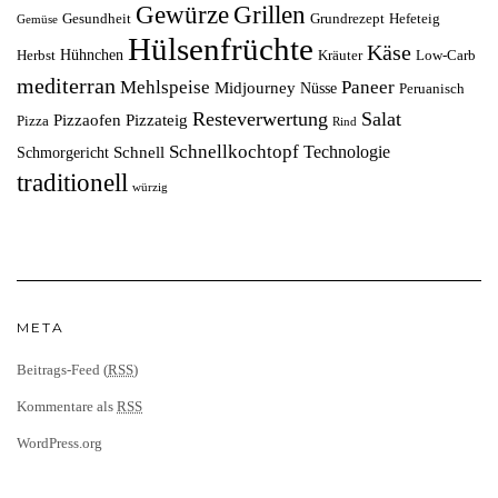
Grillen
Gewürze
Gesundheit
Grundrezept
Hefeteig
Gemüse
Hülsenfrüchte
Käse
Hühnchen
Herbst
Kräuter
Low-Carb
mediterran
Mehlspeise
Paneer
Midjourney
Nüsse
Peruanisch
Resteverwertung
Salat
Pizzaofen
Pizzateig
Pizza
Rind
Schnellkochtopf
Technologie
Schnell
Schmorgericht
traditionell
würzig
META
Beitrags-Feed (
RSS
)
Kommentare als
RSS
WordPress.org