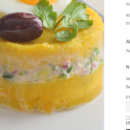
I
R
IN
A
No
N
Wi
Be
E
U