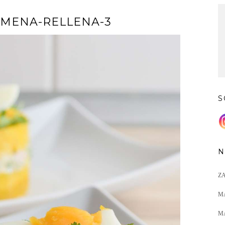
IMENA-RELLENA-3
S
N
Z
M
M