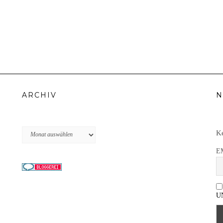
ARCHIV
N
Archiv
Ke
E
U