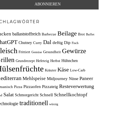
CHLAGWÖRTER
Beilage
acken
ballaststoffreich
Barbecue
Brot
Buffet
hatGPT
Dal
deftig
Dip
Chutney
Curry
Fisch
leisch
Gewürze
Frittiert
Gesundheit
Gemüse
rillen
Hühnchen
Grundrezept
Hefeteig
Herbst
ülsenfrüchte
Käse
Kräuter
Low-Carb
editerran
Mehlspeise
Paneer
Midjourney
Nüsse
Resteverwertung
Pizzaofen
Pizzateig
ruanisch
Pizza
Salat
Schnellkochtopf
Schnell
Schmorgericht
nd
traditionell
echnologie
würzig