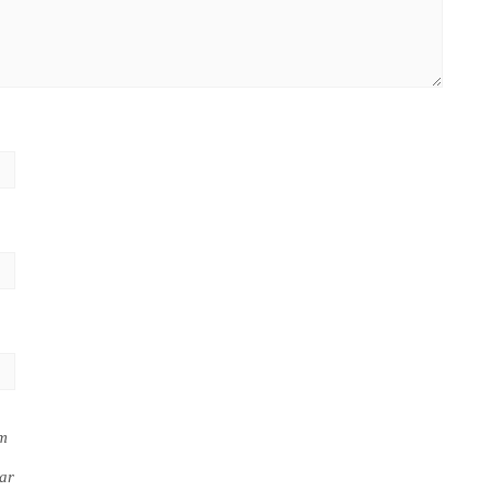
em
ar