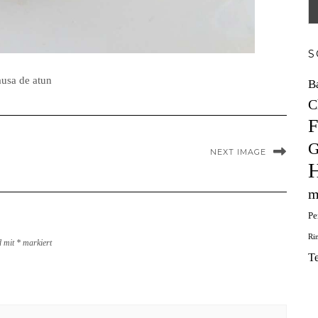
S
usa de atun
B
C
F
G
NEXT IMAGE
H
m
Pe
Ri
d mit
*
markiert
T