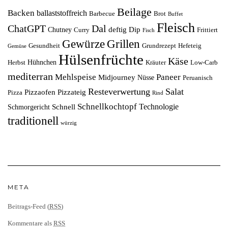
Beilage
Backen
ballaststoffreich
Barbecue
Brot
Buffet
Fleisch
ChatGPT
Dal
deftig
Dip
Chutney
Curry
Frittiert
Fisch
Grillen
Gewürze
Gesundheit
Grundrezept
Hefeteig
Gemüse
Hülsenfrüchte
Käse
Hühnchen
Herbst
Kräuter
Low-Carb
mediterran
Mehlspeise
Paneer
Midjourney
Nüsse
Peruanisch
Resteverwertung
Salat
Pizzaofen
Pizzateig
Pizza
Rind
Schnellkochtopf
Technologie
Schnell
Schmorgericht
traditionell
würzig
META
Beitrags-Feed (
RSS
)
Kommentare als
RSS