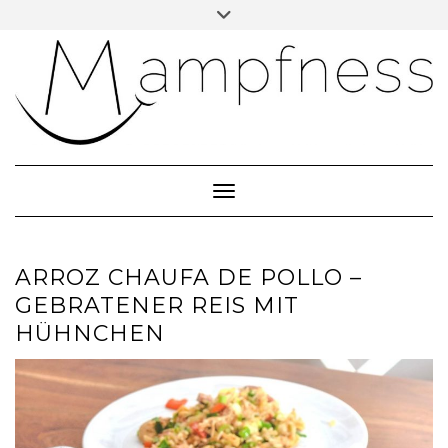
Skip
Toggle
header
to
ÜBER MAMPFNESS
content
IMPRESSUM
DATENSCHUTZ
NEWSLETTER ABONNIEREN
Toggle Navigation
ARROZ CHAUFA DE POLLO –
GEBRATENER REIS MIT
HÜHNCHEN