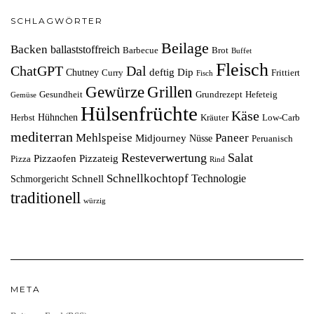
SCHLAGWÖRTER
Beilage
Backen
ballaststoffreich
Barbecue
Brot
Buffet
Fleisch
ChatGPT
Dal
deftig
Dip
Chutney
Curry
Frittiert
Fisch
Grillen
Gewürze
Gesundheit
Grundrezept
Hefeteig
Gemüse
Hülsenfrüchte
Käse
Hühnchen
Herbst
Kräuter
Low-Carb
mediterran
Mehlspeise
Paneer
Midjourney
Nüsse
Peruanisch
Resteverwertung
Salat
Pizzaofen
Pizzateig
Pizza
Rind
Schnellkochtopf
Technologie
Schnell
Schmorgericht
traditionell
würzig
META