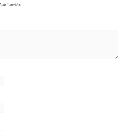
d mit
*
markiert