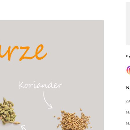
S
N
Z
M
M