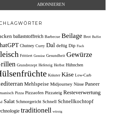
CHLAGWÖRTER
Beilage
acken
ballaststoffreich
Barbecue
Brot
Buffet
hatGPT
Dal
deftig
Dip
Chutney
Curry
Fisch
leisch
Gewürze
Frittiert
Gesundheit
Gemüse
rillen
Hühnchen
Grundrezept
Hefeteig
Herbst
ülsenfrüchte
Käse
Kräuter
Low-Carb
editerran
Mehlspeise
Paneer
Midjourney
Nüsse
Resteverwertung
Pizzaofen
Pizzateig
ruanisch
Pizza
Salat
Schnellkochtopf
Schnell
Schmorgericht
nd
traditionell
echnologie
würzig