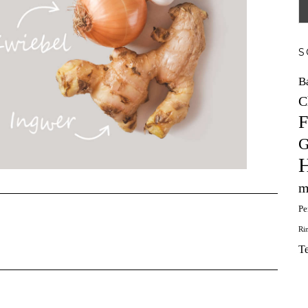
S
B
C
F
G
H
m
Pe
Ri
T