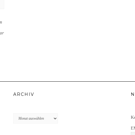
em
ar
ARCHIV
N
Archiv
Ke
E