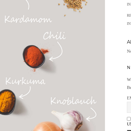
I
R
IN
A
No
N
Wi
Be
E
U