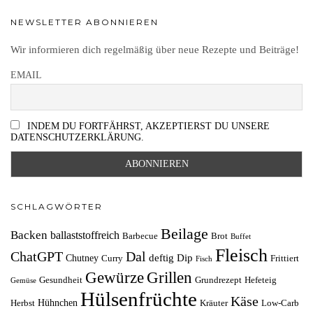
NEWSLETTER ABONNIEREN
Wir informieren dich regelmäßig über neue Rezepte und Beiträge!
EMAIL
INDEM DU FORTFÄHRST, AKZEPTIERST DU UNSERE
DATENSCHUTZERKLÄRUNG.
SCHLAGWÖRTER
Beilage
Backen
ballaststoffreich
Barbecue
Brot
Buffet
Fleisch
ChatGPT
Dal
deftig
Dip
Chutney
Curry
Frittiert
Fisch
Grillen
Gewürze
Gesundheit
Grundrezept
Hefeteig
Gemüse
Hülsenfrüchte
Käse
Hühnchen
Herbst
Kräuter
Low-Carb