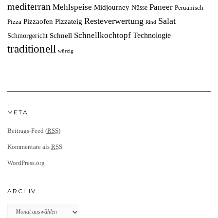
mediterran
Mehlspeise
Paneer
Midjourney
Nüsse
Peruanisch
Resteverwertung
Salat
Pizzaofen
Pizzateig
Pizza
Rind
Schnellkochtopf
Technologie
Schnell
Schmorgericht
traditionell
würzig
META
Beitrags-Feed (
RSS
)
Kommentare als
RSS
WordPress.org
ARCHIV
Archiv