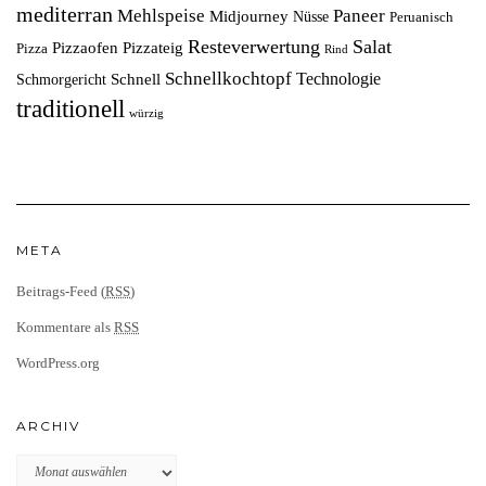
mediterran
Mehlspeise
Paneer
Midjourney
Nüsse
Peruanisch
Resteverwertung
Salat
Pizzaofen
Pizzateig
Pizza
Rind
Schnellkochtopf
Technologie
Schnell
Schmorgericht
traditionell
würzig
META
Beitrags-Feed (
RSS
)
Kommentare als
RSS
WordPress.org
ARCHIV
Archiv