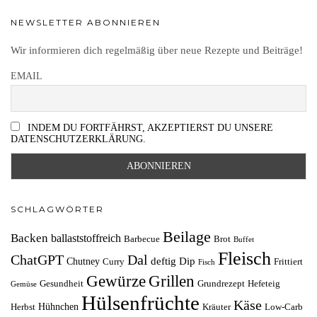
NEWSLETTER ABONNIEREN
Wir informieren dich regelmäßig über neue Rezepte und Beiträge!
EMAIL
INDEM DU FORTFÄHRST, AKZEPTIERST DU UNSERE
DATENSCHUTZERKLÄRUNG.
SCHLAGWÖRTER
Beilage
Backen
ballaststoffreich
Barbecue
Brot
Buffet
Fleisch
ChatGPT
Dal
deftig
Dip
Chutney
Curry
Frittiert
Fisch
Grillen
Gewürze
Gesundheit
Grundrezept
Hefeteig
Gemüse
Hülsenfrüchte
Käse
Hühnchen
Herbst
Kräuter
Low-Carb