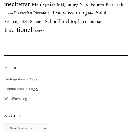
mediterran
Mehlspeise
Paneer
Midjourney
Nüsse
Peruanisch
Resteverwertung
Salat
Pizzaofen
Pizzateig
Pizza
Rind
Schnellkochtopf
Technologie
Schnell
Schmorgericht
traditionell
würzig
META
Beitrags-Feed (
RSS
)
Kommentare als
RSS
WordPress.org
ARCHIV
Archiv