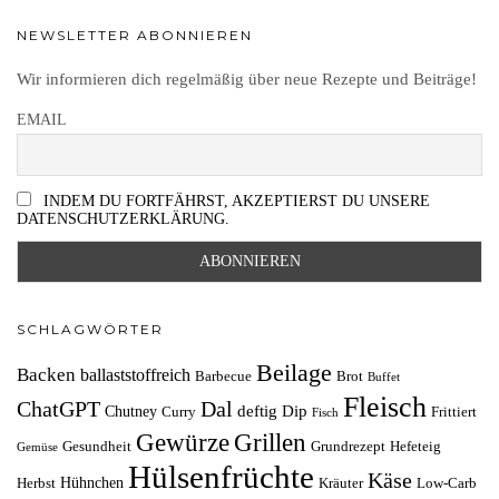
NEWSLETTER ABONNIEREN
Wir informieren dich regelmäßig über neue Rezepte und Beiträge!
EMAIL
INDEM DU FORTFÄHRST, AKZEPTIERST DU UNSERE
DATENSCHUTZERKLÄRUNG.
SCHLAGWÖRTER
Beilage
Backen
ballaststoffreich
Barbecue
Brot
Buffet
Fleisch
ChatGPT
Dal
deftig
Dip
Chutney
Curry
Frittiert
Fisch
Grillen
Gewürze
Gesundheit
Grundrezept
Hefeteig
Gemüse
Hülsenfrüchte
Käse
Hühnchen
Herbst
Kräuter
Low-Carb