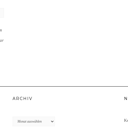
em
ar
ARCHIV
N
Archiv
Ke