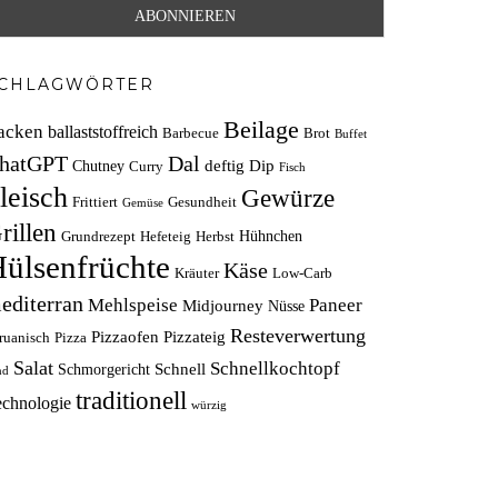
CHLAGWÖRTER
Beilage
acken
ballaststoffreich
Barbecue
Brot
Buffet
hatGPT
Dal
deftig
Dip
Chutney
Curry
Fisch
leisch
Gewürze
Frittiert
Gesundheit
Gemüse
rillen
Hühnchen
Grundrezept
Hefeteig
Herbst
ülsenfrüchte
Käse
Kräuter
Low-Carb
editerran
Mehlspeise
Paneer
Midjourney
Nüsse
Resteverwertung
Pizzaofen
Pizzateig
ruanisch
Pizza
Salat
Schnellkochtopf
Schnell
Schmorgericht
nd
traditionell
echnologie
würzig