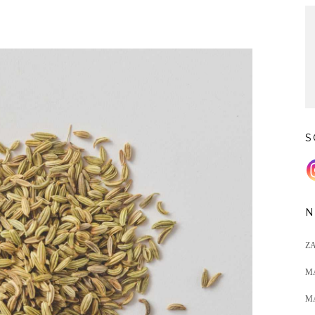
S
N
Z
M
M