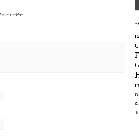
d mit
*
markiert
S
B
C
F
G
H
m
Pe
Ri
T