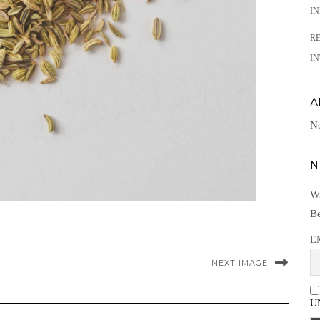
I
R
IN
A
No
N
Wi
Be
E
NEXT IMAGE
U