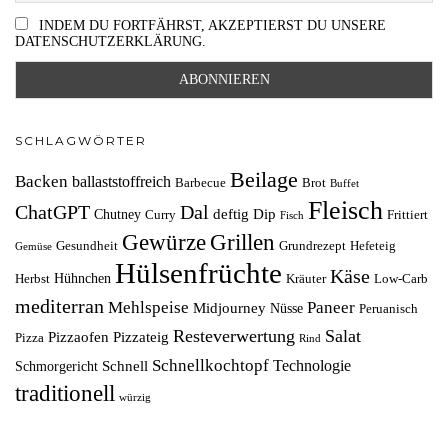
INDEM DU FORTFÄHRST, AKZEPTIERST DU UNSERE
DATENSCHUTZERKLÄRUNG.
SCHLAGWÖRTER
Beilage
Backen
ballaststoffreich
Barbecue
Brot
Buffet
Fleisch
ChatGPT
Dal
deftig
Dip
Chutney
Curry
Frittiert
Fisch
Grillen
Gewürze
Gesundheit
Grundrezept
Hefeteig
Gemüse
Hülsenfrüchte
Käse
Hühnchen
Herbst
Kräuter
Low-Carb
mediterran
Mehlspeise
Paneer
Midjourney
Nüsse
Peruanisch
Resteverwertung
Salat
Pizzaofen
Pizzateig
Pizza
Rind
Schnellkochtopf
Technologie
Schnell
Schmorgericht
traditionell
würzig