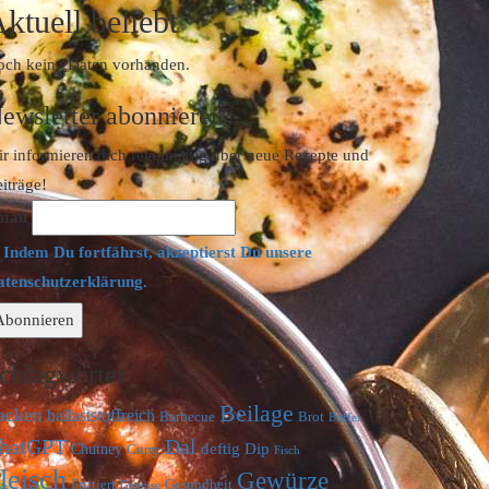
ktuell beliebt
ch keine Daten vorhanden.
ewsletter abonnieren
r informieren dich regelmäßig über neue Rezepte und
iträge!
mail
Indem Du fortfährst, akzeptierst Du unsere
atenschutzerklärung.
chlagwörter
Beilage
acken
ballaststoffreich
Barbecue
Brot
Buffet
hatGPT
Dal
deftig
Dip
Chutney
Curry
Fisch
leisch
Gewürze
Frittiert
Gesundheit
Gemüse