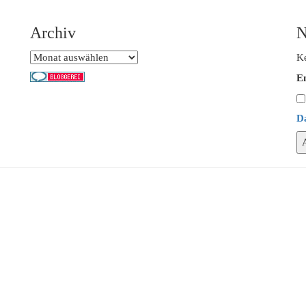
Archiv
N
Archiv
Ke
E
D