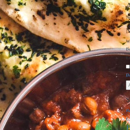
A
No
N
Wi
Be
E
D
S
B
C
F