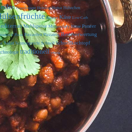
rillen
Hühnchen
Grundrezept
Hefeteig
Herbst
ülsenfrüchte
Käse
Kräuter
Low-Carb
editerran
Mehlspeise
Paneer
Midjourney
Nüsse
Resteverwertung
Pizzaofen
Pizzateig
ruanisch
Pizza
Salat
Schnellkochtopf
Schnell
Schmorgericht
nd
traditionell
echnologie
würzig