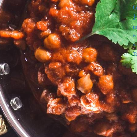
G
H
m
Pe
Ri
T