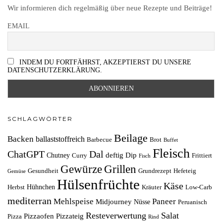
Wir informieren dich regelmäßig über neue Rezepte und Beiträge!
EMAIL
INDEM DU FORTFÄHRST, AKZEPTIERST DU UNSERE
DATENSCHUTZERKLÄRUNG.
SCHLAGWÖRTER
Beilage
Backen
ballaststoffreich
Barbecue
Brot
Buffet
Fleisch
ChatGPT
Dal
deftig
Dip
Chutney
Curry
Frittiert
Fisch
Grillen
Gewürze
Gesundheit
Grundrezept
Hefeteig
Gemüse
Hülsenfrüchte
Käse
Hühnchen
Herbst
Kräuter
Low-Carb
mediterran
Mehlspeise
Paneer
Midjourney
Nüsse
Peruanisch
Resteverwertung
Salat
Pizzaofen
Pizzateig
Pizza
Rind