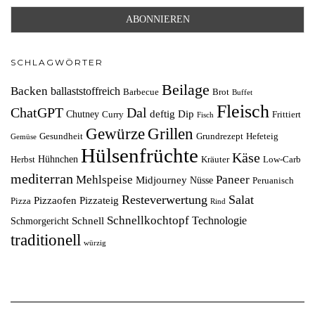
SCHLAGWÖRTER
Beilage
Backen
ballaststoffreich
Barbecue
Brot
Buffet
Fleisch
ChatGPT
Dal
deftig
Dip
Chutney
Curry
Frittiert
Fisch
Grillen
Gewürze
Gesundheit
Grundrezept
Hefeteig
Gemüse
Hülsenfrüchte
Käse
Hühnchen
Herbst
Kräuter
Low-Carb
mediterran
Mehlspeise
Paneer
Midjourney
Nüsse
Peruanisch
Resteverwertung
Salat
Pizzaofen
Pizzateig
Pizza
Rind
Schnellkochtopf
Technologie
Schnell
Schmorgericht
traditionell
würzig