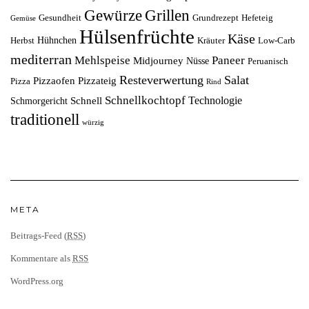
Grillen
Gewürze
Gesundheit
Grundrezept
Hefeteig
Gemüse
Hülsenfrüchte
Käse
Hühnchen
Herbst
Kräuter
Low-Carb
mediterran
Mehlspeise
Paneer
Midjourney
Nüsse
Peruanisch
Resteverwertung
Salat
Pizzaofen
Pizzateig
Pizza
Rind
Schnellkochtopf
Technologie
Schnell
Schmorgericht
traditionell
würzig
META
Beitrags-Feed (
RSS
)
Kommentare als
RSS
WordPress.org