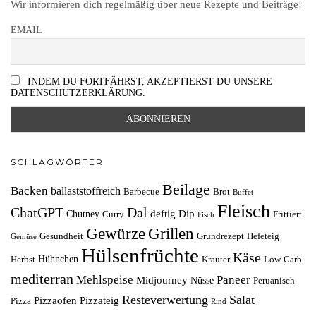
Wir informieren dich regelmäßig über neue Rezepte und Beiträge!
EMAIL
INDEM DU FORTFÄHRST, AKZEPTIERST DU UNSERE
DATENSCHUTZERKLÄRUNG.
SCHLAGWÖRTER
Beilage
Backen
ballaststoffreich
Barbecue
Brot
Buffet
Fleisch
ChatGPT
Dal
deftig
Dip
Chutney
Curry
Frittiert
Fisch
Grillen
Gewürze
Gesundheit
Grundrezept
Hefeteig
Gemüse
Hülsenfrüchte
Käse
Hühnchen
Herbst
Kräuter
Low-Carb
mediterran
Mehlspeise
Paneer
Midjourney
Nüsse
Peruanisch
Resteverwertung
Salat
Pizzaofen
Pizzateig
Pizza
Rind