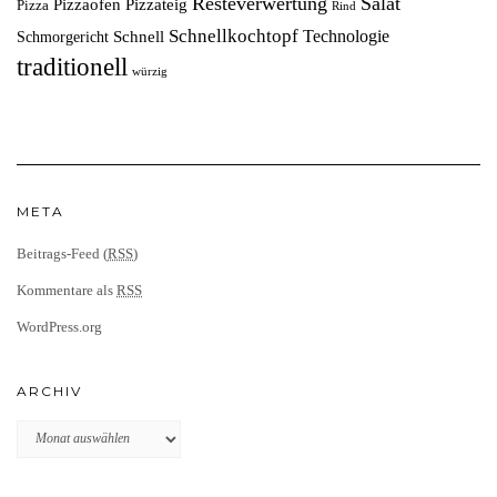
Resteverwertung
Salat
Pizzaofen
Pizzateig
Pizza
Rind
Schnellkochtopf
Technologie
Schnell
Schmorgericht
traditionell
würzig
META
Beitrags-Feed (
RSS
)
Kommentare als
RSS
WordPress.org
ARCHIV
Archiv