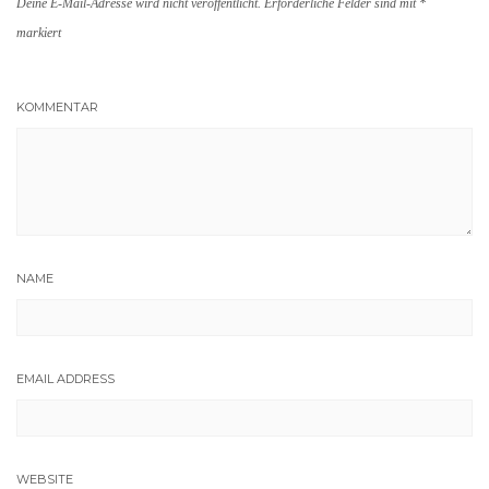
Deine E-Mail-Adresse wird nicht veröffentlicht.
Erforderliche Felder sind mit
*
markiert
KOMMENTAR
NAME
EMAIL ADDRESS
WEBSITE