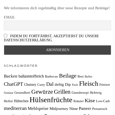
Wir informieren dich regelmäßig über neue Rezepte und Beiträge!
EMAIL
INDEM DU FORTFÄHRST, AKZEPTIERST DU UNSERE
DATENSCHUTZERKLÄRUNG.
SCHLAGWÖRTER
Beilage
Backen
ballaststoffreich
Barbecue
Brot
Buffet
Fleisch
ChatGPT
Dal
deftig
Dip
Chutney
Curry
Frittiert
Fisch
Grillen
Gewürze
Gesundheit
Grundrezept
Hefeteig
Gemüse
Hülsenfrüchte
Käse
Hühnchen
Herbst
Kräuter
Low-Carb
mediterran
Mehlspeise
Paneer
Midjourney
Nüsse
Peruanisch