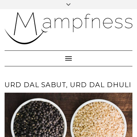
Skip
Toggle
header
to
ÜBER MAMPFNESS
content
IMPRESSUM
DATENSCHUTZ
NEWSLETTER ABONNIEREN
Toggle Navigation
URD DAL SABUT, URD DAL DHULI