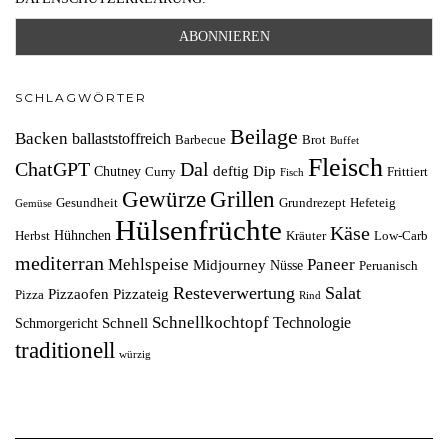
SCHLAGWÖRTER
Beilage
Backen
ballaststoffreich
Barbecue
Brot
Buffet
Fleisch
ChatGPT
Dal
deftig
Dip
Chutney
Curry
Frittiert
Fisch
Grillen
Gewürze
Gesundheit
Grundrezept
Hefeteig
Gemüse
Hülsenfrüchte
Käse
Hühnchen
Herbst
Kräuter
Low-Carb
mediterran
Mehlspeise
Paneer
Midjourney
Nüsse
Peruanisch
Resteverwertung
Salat
Pizzaofen
Pizzateig
Pizza
Rind
Schnellkochtopf
Technologie
Schnell
Schmorgericht
traditionell
würzig