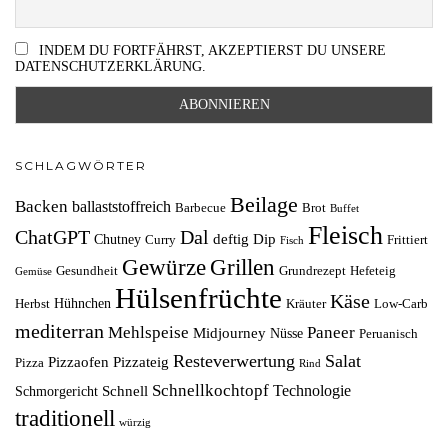
INDEM DU FORTFÄHRST, AKZEPTIERST DU UNSERE
DATENSCHUTZERKLÄRUNG.
SCHLAGWÖRTER
Beilage
Backen
ballaststoffreich
Barbecue
Brot
Buffet
Fleisch
ChatGPT
Dal
deftig
Dip
Chutney
Curry
Frittiert
Fisch
Grillen
Gewürze
Gesundheit
Grundrezept
Hefeteig
Gemüse
Hülsenfrüchte
Käse
Hühnchen
Herbst
Kräuter
Low-Carb
mediterran
Mehlspeise
Paneer
Midjourney
Nüsse
Peruanisch
Resteverwertung
Salat
Pizzaofen
Pizzateig
Pizza
Rind
Schnellkochtopf
Technologie
Schnell
Schmorgericht
traditionell
würzig