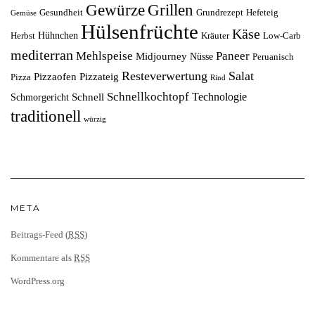
Grillen
Gewürze
Gesundheit
Grundrezept
Hefeteig
Gemüse
Hülsenfrüchte
Käse
Hühnchen
Herbst
Kräuter
Low-Carb
mediterran
Mehlspeise
Paneer
Midjourney
Nüsse
Peruanisch
Resteverwertung
Salat
Pizzaofen
Pizzateig
Pizza
Rind
Schnellkochtopf
Technologie
Schnell
Schmorgericht
traditionell
würzig
META
Beitrags-Feed (
RSS
)
Kommentare als
RSS
WordPress.org