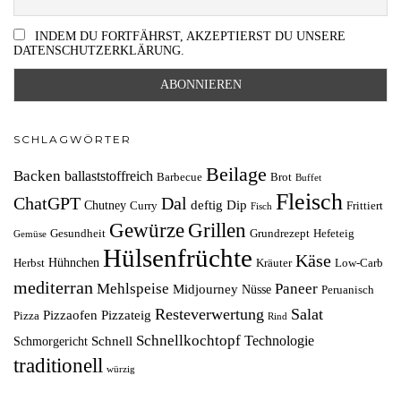
INDEM DU FORTFÄHRST, AKZEPTIERST DU UNSERE
DATENSCHUTZERKLÄRUNG.
SCHLAGWÖRTER
Beilage
Backen
ballaststoffreich
Barbecue
Brot
Buffet
Fleisch
ChatGPT
Dal
deftig
Dip
Chutney
Curry
Frittiert
Fisch
Grillen
Gewürze
Gesundheit
Grundrezept
Hefeteig
Gemüse
Hülsenfrüchte
Käse
Hühnchen
Herbst
Kräuter
Low-Carb
mediterran
Mehlspeise
Paneer
Midjourney
Nüsse
Peruanisch
Resteverwertung
Salat
Pizzaofen
Pizzateig
Pizza
Rind
Schnellkochtopf
Technologie
Schnell
Schmorgericht
traditionell
würzig