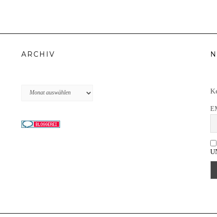
ARCHIV
N
Archiv
Ke
E
U