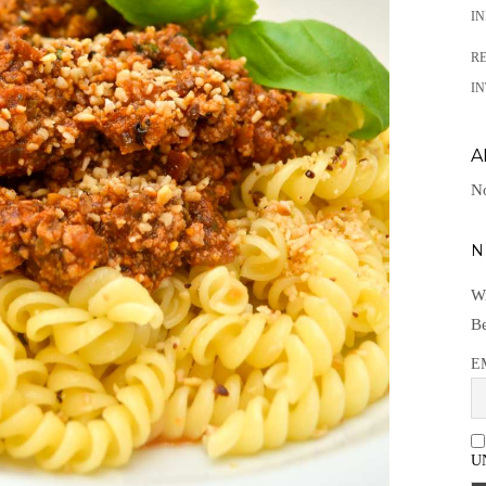
I
R
IN
A
No
N
Wi
Be
E
U