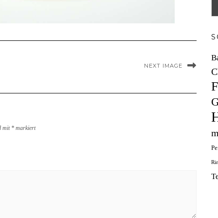
S
B
NEXT IMAGE
C
F
G
H
d mit
*
markiert
m
Pe
Ri
T