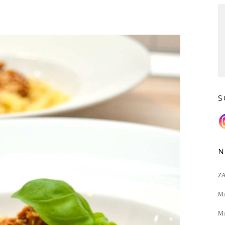
S
N
Z
M
M