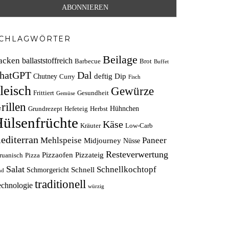
CHLAGWÖRTER
Beilage
acken
ballaststoffreich
Barbecue
Brot
Buffet
hatGPT
Dal
deftig
Dip
Chutney
Curry
Fisch
leisch
Gewürze
Frittiert
Gesundheit
Gemüse
rillen
Hühnchen
Grundrezept
Hefeteig
Herbst
ülsenfrüchte
Käse
Kräuter
Low-Carb
editerran
Mehlspeise
Paneer
Midjourney
Nüsse
Resteverwertung
Pizzaofen
Pizzateig
ruanisch
Pizza
Salat
Schnellkochtopf
Schnell
Schmorgericht
nd
traditionell
echnologie
würzig