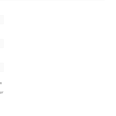
em
ar