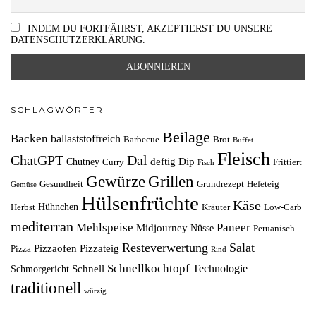
INDEM DU FORTFÄHRST, AKZEPTIERST DU UNSERE
DATENSCHUTZERKLÄRUNG.
SCHLAGWÖRTER
Beilage
Backen
ballaststoffreich
Barbecue
Brot
Buffet
Fleisch
ChatGPT
Dal
deftig
Dip
Chutney
Curry
Frittiert
Fisch
Grillen
Gewürze
Gesundheit
Grundrezept
Hefeteig
Gemüse
Hülsenfrüchte
Käse
Hühnchen
Herbst
Kräuter
Low-Carb
mediterran
Mehlspeise
Paneer
Midjourney
Nüsse
Peruanisch
Resteverwertung
Salat
Pizzaofen
Pizzateig
Pizza
Rind
Schnellkochtopf
Technologie
Schnell
Schmorgericht
traditionell
würzig