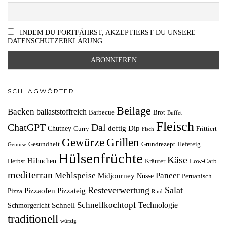
INDEM DU FORTFÄHRST, AKZEPTIERST DU UNSERE
DATENSCHUTZERKLÄRUNG.
SCHLAGWÖRTER
Beilage
Backen
ballaststoffreich
Barbecue
Brot
Buffet
Fleisch
ChatGPT
Dal
deftig
Dip
Chutney
Curry
Frittiert
Fisch
Grillen
Gewürze
Gesundheit
Grundrezept
Hefeteig
Gemüse
Hülsenfrüchte
Käse
Hühnchen
Herbst
Kräuter
Low-Carb
mediterran
Mehlspeise
Paneer
Midjourney
Nüsse
Peruanisch
Resteverwertung
Salat
Pizzaofen
Pizzateig
Pizza
Rind
Schnellkochtopf
Technologie
Schnell
Schmorgericht
traditionell
würzig