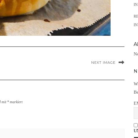
I
R
IN
A
No
NEXT IMAGE
N
Wi
Be
d mit
*
markiert
E
U