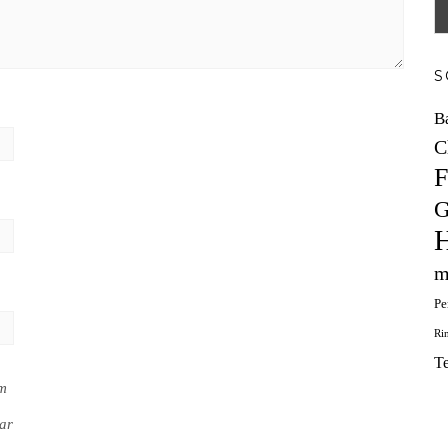
S
B
C
F
G
H
m
Pe
Ri
T
em
ar