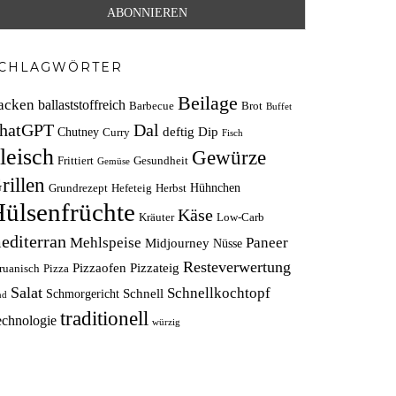
CHLAGWÖRTER
Beilage
acken
ballaststoffreich
Barbecue
Brot
Buffet
hatGPT
Dal
deftig
Dip
Chutney
Curry
Fisch
leisch
Gewürze
Frittiert
Gesundheit
Gemüse
rillen
Hühnchen
Grundrezept
Hefeteig
Herbst
ülsenfrüchte
Käse
Kräuter
Low-Carb
editerran
Mehlspeise
Paneer
Midjourney
Nüsse
Resteverwertung
Pizzaofen
Pizzateig
ruanisch
Pizza
Salat
Schnellkochtopf
Schnell
Schmorgericht
nd
traditionell
echnologie
würzig