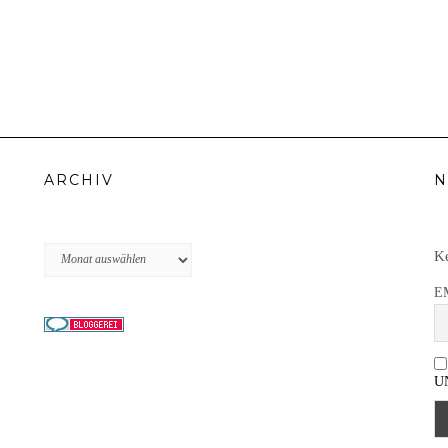
ARCHIV
N
Archiv
Ke
E
U