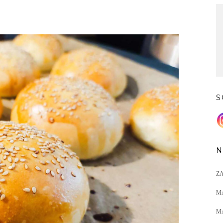
S
S
N
Z
M
M