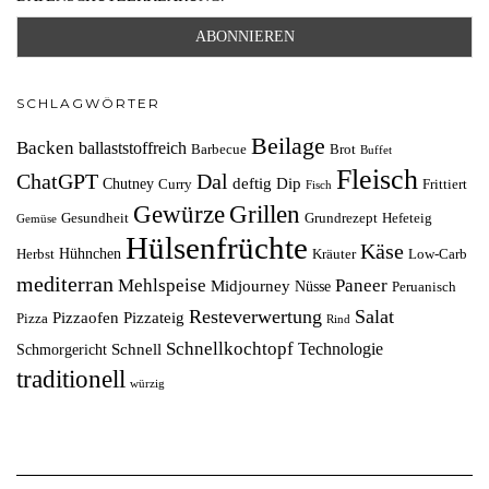
SCHLAGWÖRTER
Beilage
Backen
ballaststoffreich
Barbecue
Brot
Buffet
Fleisch
ChatGPT
Dal
deftig
Dip
Chutney
Curry
Frittiert
Fisch
Grillen
Gewürze
Gesundheit
Grundrezept
Hefeteig
Gemüse
Hülsenfrüchte
Käse
Hühnchen
Herbst
Kräuter
Low-Carb
mediterran
Mehlspeise
Paneer
Midjourney
Nüsse
Peruanisch
Resteverwertung
Salat
Pizzaofen
Pizzateig
Pizza
Rind
Schnellkochtopf
Technologie
Schnell
Schmorgericht
traditionell
würzig