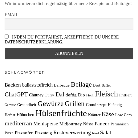
Wir informieren dich regelmäßig über neue Rezepte und Beiträge!
EMAIL
INDEM DU FORTFÄHRST, AKZEPTIERST DU UNSERE
DATENSCHUTZERKLÄRUNG.
SCHLAGWÖRTER
Beilage
Backen
ballaststoffreich
Barbecue
Brot
Buffet
Fleisch
ChatGPT
Dal
deftig
Dip
Chutney
Curry
Frittiert
Fisch
Grillen
Gewürze
Gesundheit
Grundrezept
Hefeteig
Gemüse
Hülsenfrüchte
Käse
Hühnchen
Herbst
Kräuter
Low-Carb
mediterran
Mehlspeise
Paneer
Midjourney
Nüsse
Peruanisch
Resteverwertung
Salat
Pizzaofen
Pizzateig
Pizza
Rind