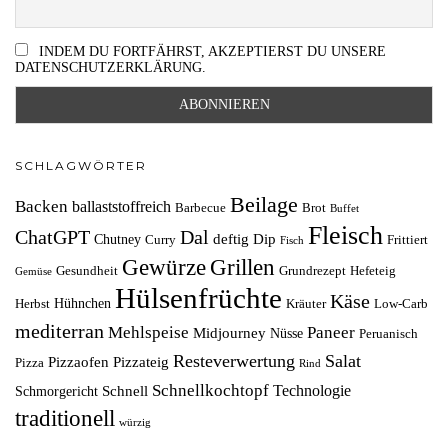
INDEM DU FORTFÄHRST, AKZEPTIERST DU UNSERE
DATENSCHUTZERKLÄRUNG.
SCHLAGWÖRTER
Beilage
Backen
ballaststoffreich
Barbecue
Brot
Buffet
Fleisch
ChatGPT
Dal
deftig
Dip
Chutney
Curry
Frittiert
Fisch
Grillen
Gewürze
Gesundheit
Grundrezept
Hefeteig
Gemüse
Hülsenfrüchte
Käse
Hühnchen
Herbst
Kräuter
Low-Carb
mediterran
Mehlspeise
Paneer
Midjourney
Nüsse
Peruanisch
Resteverwertung
Salat
Pizzaofen
Pizzateig
Pizza
Rind
Schnellkochtopf
Technologie
Schnell
Schmorgericht
traditionell
würzig