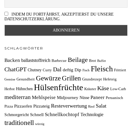
INDEM DU FORTFÄHRST, AKZEPTIERST DU UNSERE
DATENSCHUTZERKLÄRUNG.
SCHLAGWÖRTER
Beilage
Backen
ballaststoffreich
Barbecue
Brot
Buffet
Fleisch
ChatGPT
Dal
deftig
Dip
Chutney
Curry
Frittiert
Fisch
Grillen
Gewürze
Gesundheit
Grundrezept
Hefeteig
Gemüse
Hülsenfrüchte
Käse
Hühnchen
Herbst
Kräuter
Low-Carb
mediterran
Mehlspeise
Paneer
Midjourney
Nüsse
Peruanisch
Resteverwertung
Salat
Pizzaofen
Pizzateig
Pizza
Rind
Schnellkochtopf
Technologie
Schnell
Schmorgericht
traditionell
würzig